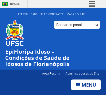
BRASIL
Simplifique!
ACESSIBILIDADE
ALTO CONTRASTE
MAPA DO SITE
Comunica BR
Participe
Acesso à informação
Legislação
EpiFloripa Idoso –
Canais
Condições de Saúde de
Idosos de Florianópolis
Área Restrita
Administradores do Site
MENU