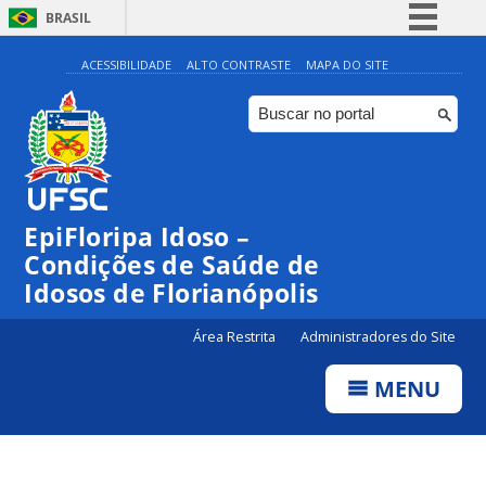
BRASIL
Simplifique!
ACESSIBILIDADE
ALTO CONTRASTE
MAPA DO SITE
Comunica BR
Participe
Acesso à informação
Legislação
EpiFloripa Idoso –
Canais
Condições de Saúde de
Idosos de Florianópolis
Área Restrita
Administradores do Site
MENU