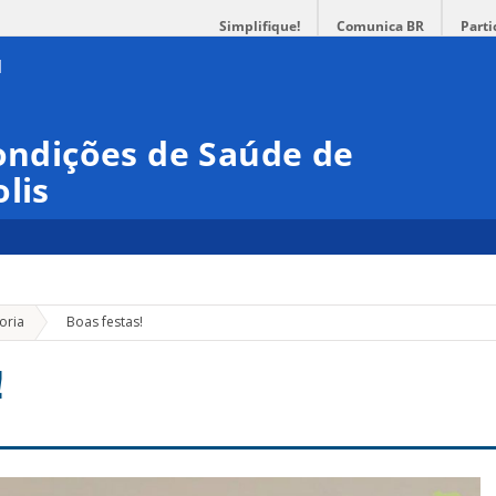
Simplifique!
Comunica BR
Parti
Condições de Saúde de
lis
»
oria
Boas festas!
!