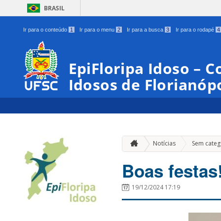
BRASIL
Ir para o conteúdo
1
Ir para o menu
2
Ir para a busca
3
Ir para o rodapé
4
EpiFloripa Idoso – 
Idosos de Florianópo
Notícias
Sem categ
Boas festas
19/12/2024 17:19