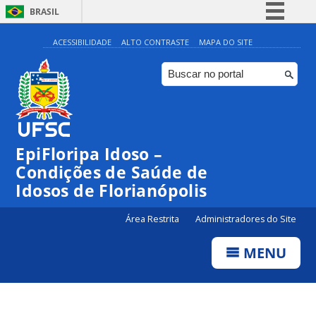
BRASIL
Simplifique!
ACESSIBILIDADE
ALTO CONTRASTE
MAPA DO SITE
Comunica BR
Participe
Acesso à informação
Legislação
EpiFloripa Idoso –
Canais
Condições de Saúde de
Idosos de Florianópolis
Área Restrita
Administradores do Site
MENU