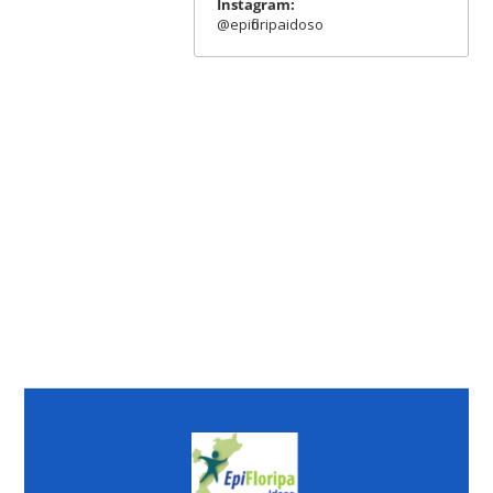
Instagram:
@epifloripaidoso