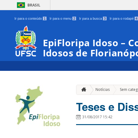
BRASIL
Ir para o conteúdo
1
Ir para o menu
2
Ir para a busca
3
Ir para o rodapé
4
EpiFloripa Idoso – 
Idosos de Florianópo
Notícias
Sem categ
Teses e Dis
31/08/2017 15:42