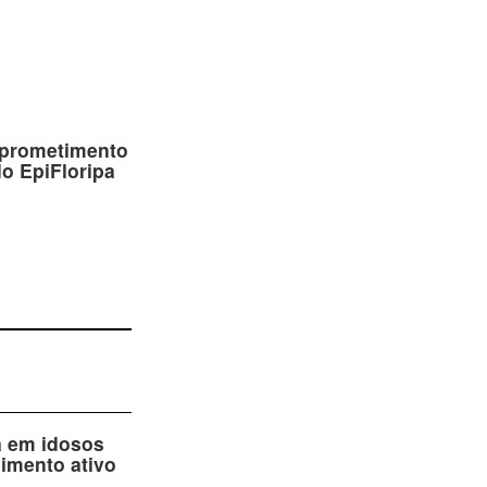
ira
mprometimento
do EpiFloripa
a em idosos
cimento ativo