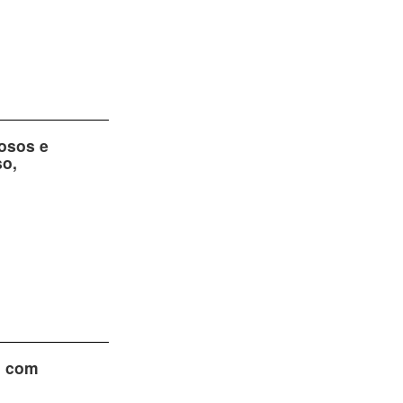
osos e
so,
o com