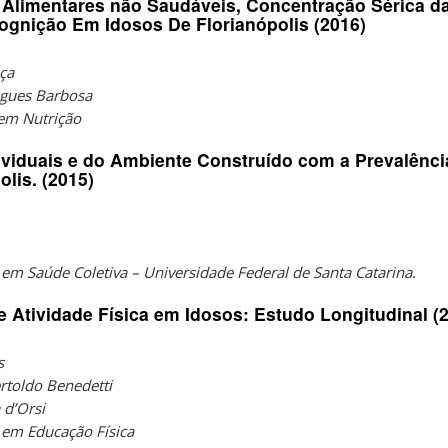
 Alimentares não Saudáveis, Concentração Sérica d
Cognição Em Idosos De Florianópolis (2016)
nça
igues Barbosa
em Nutrição
ividuais e do Ambiente Construído com a Prevalênc
lis. (2015)
m Saúde Coletiva – Universidade Federal de Santa Catarina.
 Atividade Física em Idosos: Estudo Longitudinal (
s
ertoldo Benedetti
 d’Orsi
em Educação Física