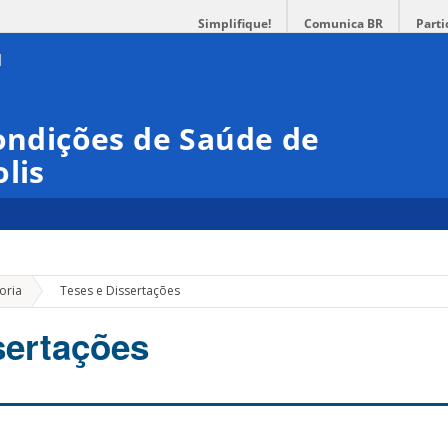
Simplifique!
Comunica BR
Parti
Condições de Saúde de
lis
»
oria
Teses e Dissertações
sertações