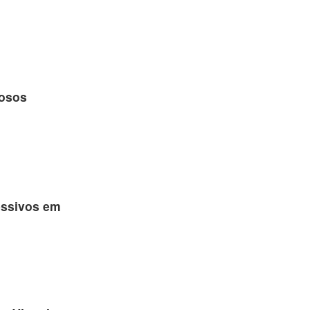
dosos
essivos em