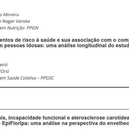
: Dra. Júlia Dubois More
e Rieger Venske
 em Nutrição- PPGN
ntos de risco à saúde e sua associação com o co
em pessoas idosas: uma análise longitudinal do estu
eiró
’Orsi
em Saúde Coletiva – PPGSC
s, incapacidade funcional e aterosclerose carotíde
o EpiFloripa: uma análise na perspectiva do envelhe