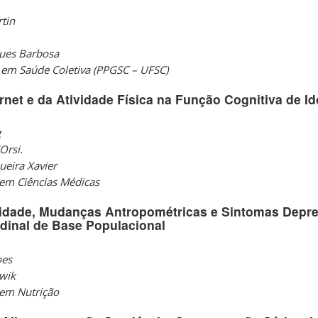
tin
gues Barbosa
em Saúde Coletiva (PPGSC – UFSC)
rnet e da Atividade Física na Função Cognitiva de I
g
Orsi.
ueira Xavier
em Ciências Médicas
idade, Mudanças Antropométricas e Sintomas Depr
dinal de Base Populacional
oes
awik
em Nutrição