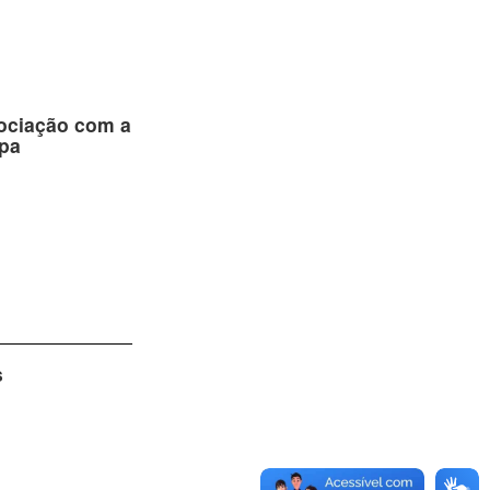
sociação com a
ipa
s