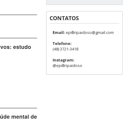
CONTATOS
Email:
epifloripaidoso@gmail.com
Telefone:
ivos: estudo
(48) 3721-3418
Instagram:
@epifloripaidoso
saúde mental de