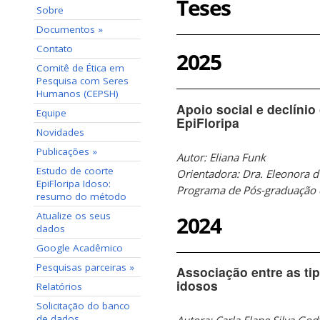
Teses
Sobre
Documentos »
Contato
2025
Comitê de Ética em
Pesquisa com Seres
Humanos (CEPSH)
Apoio social e declíni
Equipe
EpiFloripa
Novidades
Publicações »
Autor: Eliana Funk
Estudo de coorte
Orientadora: Dra. Eleonora d
EpiFloripa Idoso:
Programa de Pós-graduação 
resumo do método
Atualize os seus
2024
dados
Google Acadêmico
Pesquisas parceiras »
Associação entre as tip
idosos
Relatórios
Solicitação do banco
de dados
Autora: Carla Elane Silva Godt