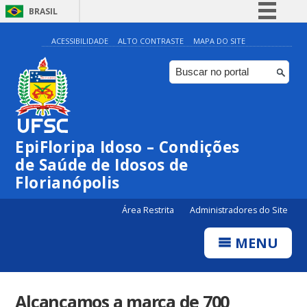
BRASIL
Simplifique!
ACESSIBILIDADE
ALTO CONTRASTE
MAPA DO SITE
Comunica BR
Participe
Acesso à informação
Legislação
EpiFloripa Idoso – Condições
Canais
de Saúde de Idosos de
Florianópolis
Área Restrita
Administradores do Site
MENU
Alcançamos a marca de 700