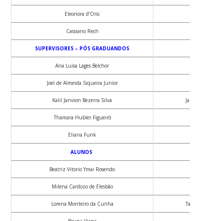
Eleonora d’Orsi
Karina Mary
Cassiano Rech
Anna Qui
SUPERVISORES – PÓS GRADUANDOS
Ana Luisa Lages Belchor
Danúbia Hi
Joel de Almeida Siqueira Junior
Vanessa Pere
Kalil Janvion Bezerra Silva
Janio Carlos Pe
Thamara Hubler Figueiró
Morgana
Eliana Funk
ALUNOS
Beatriz Vitorio Ymai Rosendo
Luana Hoeper
Milena Cardozo de Elesbão
Juliana Kos
Lorena Monteiro da Cunha
Tayná Mayara Se