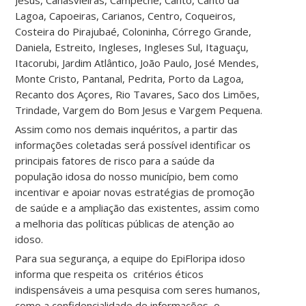
Jesus, Canasvieiras, Campeche, Canto, Canto da
Lagoa, Capoeiras, Carianos, Centro, Coqueiros,
Costeira do Pirajubaé, Coloninha, Córrego Grande,
Daniela, Estreito, Ingleses, Ingleses Sul, Itaguaçu,
Itacorubi, Jardim Atlântico, João Paulo, José Mendes,
Monte Cristo, Pantanal, Pedrita, Porto da Lagoa,
Recanto dos Açores, Rio Tavares, Saco dos Limões,
Trindade, Vargem do Bom Jesus e Vargem Pequena.
Assim como nos demais inquéritos, a partir das
informações coletadas será possível identificar os
principais fatores de risco para a saúde da
população idosa do nosso município, bem como
incentivar e apoiar novas estratégias de promoção
de saúde e a ampliação das existentes, assim como
a melhoria das políticas públicas de atenção ao
idoso.
Para sua segurança, a equipe do EpiFloripa idoso
informa que respeita os critérios éticos
indispensáveis a uma pesquisa com seres humanos,
como a confidencialidade de informações, o