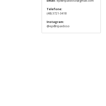
Email:
epifloripaidoso@gmail.com
Telefone:
(48) 3721-3418
Instagram:
@epifloripaidoso