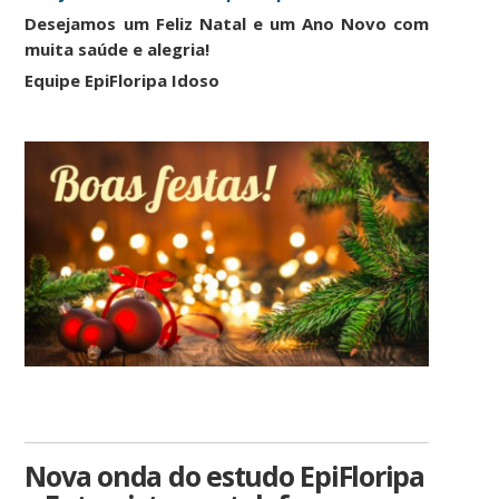
D
e
s
e
j
a
m
o
s
u
m
F
e
l
i
z
N
a
t
a
l
e
u
m
A
n
o
N
o
v
o
c
o
m
m
u
i
t
a
s
a
ú
d
e
e
a
l
e
g
r
i
a
!
Equipe EpiFloripa Idoso
Nova onda do estudo EpiFloripa