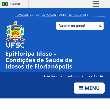
BRASIL
Simplifique!
ACESSIBILIDADE
ALTO CONTRASTE
MAPA DO SITE
Comunica BR
Participe
Acesso à informação
Legislação
EpiFloripa Idoso –
Canais
Condições de Saúde de
Idosos de Florianópolis
Área Restrita
Administradores do Site
MENU